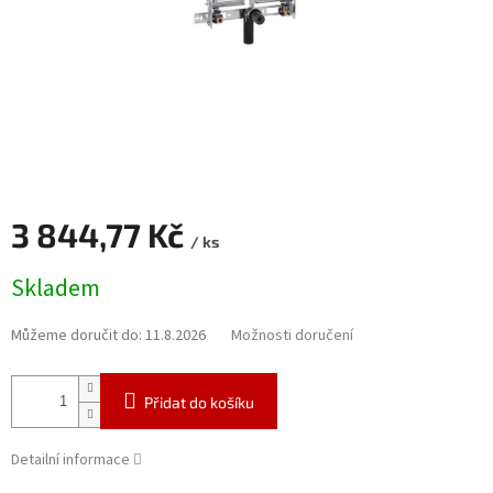
3 844,77 Kč
/ ks
Měrná
Skladem
cena:
Můžeme doručit do:
11.8.2026
Možnosti doručení
Přidat do košíku
Detailní informace