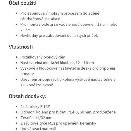
Účel použití
Pro zabudování mokrým procesem do zděné
předstěnové instalace
Pro montáž bidetu se vzdáleností upevnění 18 cm nebo
23 cm
Nevhodný pro zabudování do lehkých příček
Vlastnosti
Pozinkovaný ocelový rám
Nastavitelná montážní hloubka, 12 – 16 cm
Výškově a hloubkově nastavitelná deska pro připojení
armatur
Upevnění připojovacího kolena výškově nastavitelné a
zvukově izolované
Obsah dodávky:
2 nástěnky R 1/2"
Odpadní koleno pro bidet, PE-HD, 50 mm, prodloužené
Těsnění 44/32 mm
2 závitové tyče M12 pro upevnění keramiky
Upevňovací materiál