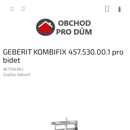
Přejít
NÁKUP
na
obsah
KOŠÍK
GEBERIT KOMBIFIX 457.530.00.1 pro
bidet
457.530.00.1
Značka:
Geberit