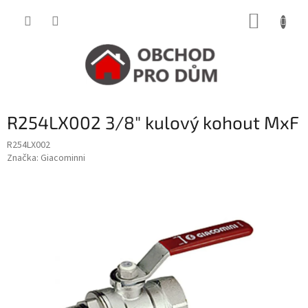
Přejít
NÁKUP
na
obsah
KOŠÍK
R254LX002 3/8" kulový kohout MxF
R254LX002
Značka:
Giacominni