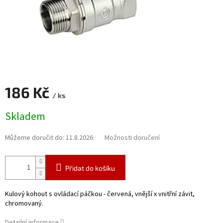
186 Kč
/ ks
Měrná
Skladem
cena:
Můžeme doručit do:
11.8.2026
Možnosti doručení
Přidat do košíku
Kulový kohout s ovládací páčkou - červená, vnější x vnitřní závit,
chromovaný.
Detailní informace