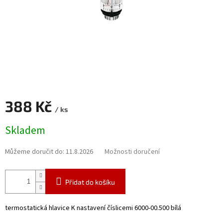
388 Kč
/ ks
Měrná
Skladem
cena:
Můžeme doručit do:
11.8.2026
Možnosti doručení
Přidat do košíku
termostatická hlavice K nastavení číslicemi 6000-00.500 bílá