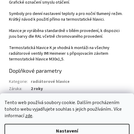
Grafické označení smyslu otáčení.
Symboly pro denní nastavení teploty a pro noční tlumený režim.
Krátký návod k použití přímo na termostatické hlavici.
Hlavice je vyráběna standardně v bílém provedení, k dispozici
jsou barvy dle RAL včetně chromovaného provedení.
Termostatická hlavice K je vhodná k montáži na všechny
radiátorové ventily IMI Heimeier s připojovacím závitem
termostatické hlavice M30x1,5.
Doplňkové parametry
Kategorie
:
radiátorové hlavice
Záruka
:
2 roky
Hmotnost
:
0.2 kg
Tento web používá soubory cookie. Dalším procházením
EAN
:
4024052521920
tohoto webu vyjadřujete souhlas s jejich používáním.. Více
informací
zde
.
Z
á
Nastavení
Vytvořil Shoptet
p