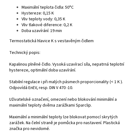
Maximální teplota čidla: 50°C
Hystereze: 0,15 K
Vliv teploty vody: 0,35 K
Vliv tlakové diference: 0,2 K
Doba uzavírání: 19 min
Termostatická hlavice K s vestavěným čidlem
Technický popis:
Kapalinou plněné čidlo. Vysoká uzavírací síla, nepatrná teplotní
hystereze, optimální doba uzavírání.
Stabilní regulace i při malých pásmech proporcionality (< 1 K ).
Odpovídá EnEV, resp. DIN V 470 -10.
Uživatelské označení, omezení nebo blokování minimální a
maximální teploty dvěma zarážkami Sparclip.
Maximální a minimální teploty lze blokovat pomocí skrytých
zarážek. Na čelní straně je pomůcka pro nastavení. Plastická
značka pro nevidomé.