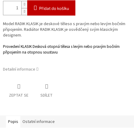
Přidat do košíku
Model RADIK KLASIK je deskové těleso s pravým nebo levým bočním
připojením. Radiátor RADIK KLASIK je osvědčený svým klasickým
designem.
Provedení KLASIK
Desková otopná tělesa s levým nebo pravým bočním
připojením na otopnou
soustavu
Detailní informace
ZEPTAT SE
SDÍLET
Popis
Ostatní informace