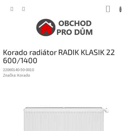
Přejít
NÁKUP
na
obsah
KOŠÍK
Korado radiátor RADIK KLASIK 22
600/1400
22060140-50-0010
Značka:
Korado