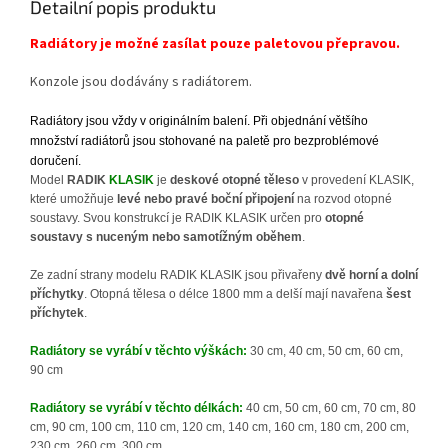
Detailní popis produktu
Radiátory je možné zasílat pouze paletovou přepravou.
Konzole jsou dodávány s radiátorem
.
Radiátory jsou vždy v originálním balení. Při objednání většího
množství radiátorů jsou stohované na paletě pro bezproblémové
doručení.
Model
RADIK
KLASIK
je
deskové otopné těleso
v provedení KLASIK,
které umožňuje
levé nebo pravé boční připojení
na rozvod otopné
soustavy. Svou konstrukcí je RADIK KLASIK určen pro
otopné
soustavy s nuceným nebo samotížným oběhem
.
Ze zadní strany modelu RADIK KLASIK jsou přivařeny
dvě horní a dolní
příchytky
. Otopná tělesa o délce 1800 mm a delší mají navařena
šest
příchytek
.
Radiátory se vyrábí v těchto výškách:
30 cm, 40 cm, 50 cm, 60 cm,
90 cm
Radiátory se vyrábí v těchto délkách:
40 cm, 50 cm, 60 cm, 70 cm, 80
cm, 90 cm, 100 cm, 110 cm, 120 cm, 140 cm, 160 cm, 180 cm, 200 cm,
230 cm, 260 cm, 300 cm