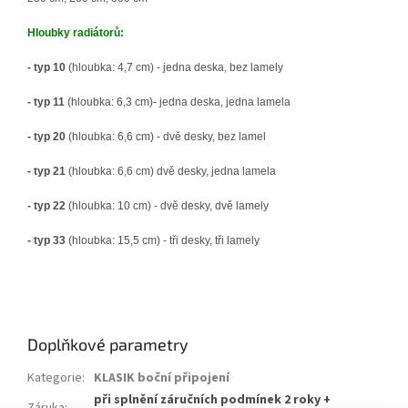
Hloubky radiátorů:
- typ 10
(hloubka: 4,7 cm) - jedna deska, bez lamely
- typ 11
(hloubka: 6,3 cm)- jedna deska, jedna lamela
- typ 20
(hloubka: 6,6 cm) - dvě desky, bez lamel
- typ 21
(hloubka: 6,6 cm) dvě desky, jedna lamela
- typ 22
(hloubka: 10 cm) - dvě desky, dvě lamely
- typ 33
(hloubka: 15,5 cm) - tři desky, tři lamely
Doplňkové parametry
Kategorie
:
KLASIK boční připojení
při splnění záručních podmínek 2 roky +