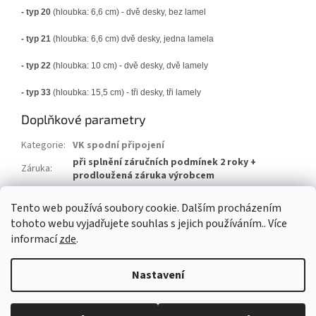
- typ 20
(hloubka: 6,6 cm) - dvě desky, bez lamel
- typ 21
(hloubka: 6,6 cm) dvě desky, jedna lamela
- typ 22
(hloubka: 10 cm) - dvě desky, dvě lamely
- typ 33
(hloubka: 15,5 cm) - tři desky, tři lamely
Doplňkové parametry
Kategorie
:
VK spodní připojení
při splnění záručních podmínek 2 roky +
Záruka
:
prodloužená záruka výrobcem
Hmotnost
:
20 kg
Tento web používá soubory cookie. Dalším procházením
EAN
:
8592651008204
tohoto webu vyjadřujete souhlas s jejich používáním.. Více
informací
zde
.
Z
á
Nastavení
Vytvořil Shoptet
p
a
t