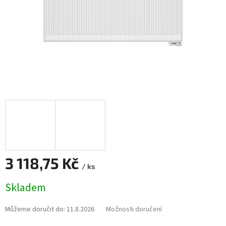
3 118,75 Kč
/ ks
Měrná
Skladem
cena:
Můžeme doručit do:
11.8.2026
Možnosti doručení