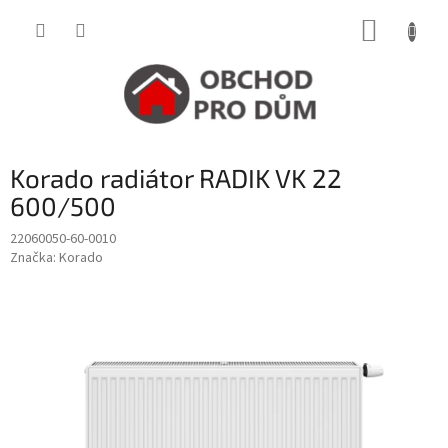
Přejít
NÁKUP
na
obsah
KOŠÍK
Korado radiátor RADIK VK 22
600/500
22060050-60-0010
Značka:
Korado