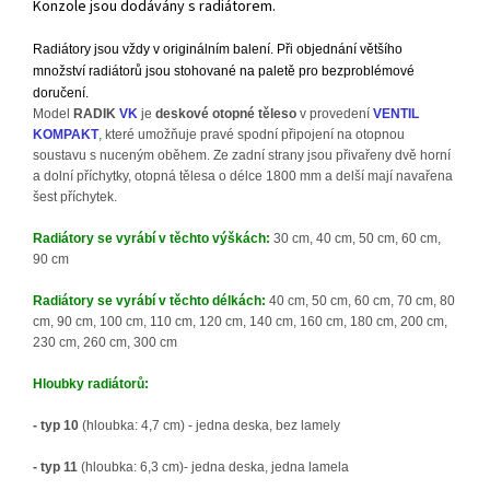
Konzole jsou dodávány s radiátorem
.
Radiátory jsou vždy v originálním balení. Při objednání většího
množství radiátorů jsou stohované na paletě pro bezproblémové
doručení.
Model
RADIK
VK
je
deskové otopné těleso
v provedení
VENTIL
KOMPAKT
,
které umožňuje pravé spodní připojení na otopnou
soustavu s nuceným oběhem. Ze zadní strany jsou přivařeny dvě horní
a dolní příchytky, otopná tělesa o délce 1800 mm a delší mají navařena
šest příchytek.
Radiátory se vyrábí v těchto výškách:
30 cm, 40 cm, 50 cm, 60 cm,
90 cm
Radiátory se vyrábí v těchto délkách:
40 cm, 50 cm, 60 cm, 70 cm, 80
cm, 90 cm, 100 cm, 110 cm, 120 cm, 140 cm, 160 cm, 180 cm, 200 cm,
230 cm, 260 cm, 300 cm
Hloubky radiátorů:
- typ 10
(hloubka: 4,7 cm) - jedna deska, bez lamely
- typ 11
(hloubka: 6,3 cm)- jedna deska, jedna lamela