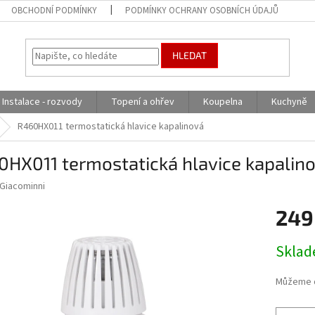
OBCHODNÍ PODMÍNKY
PODMÍNKY OCHRANY OSOBNÍCH ÚDAJŮ
HLEDAT
Instalace - rozvody
Topení a ohřev
Koupelna
Kuchyně
R460HX011 termostatická hlavice kapalinová
0HX011 termostatická hlavice kapalin
Giacominni
249
Měrná
Skla
cena:
Můžeme d