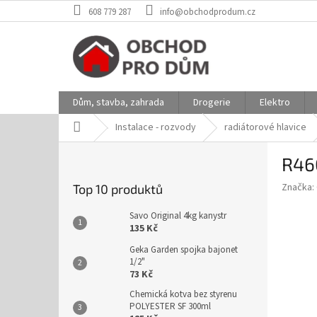
Přejít
608 779 287
info@obchodprodum.cz
na
obsah
Dům, stavba, zahrada
Drogerie
Elektro
Domů
Instalace - rozvody
radiátorové hlavice
P
R46
o
s
Značka:
Top 10 produktů
t
r
Savo Original 4kg kanystr
a
135 Kč
n
Geka Garden spojka bajonet
n
1/2"
í
73 Kč
p
Chemická kotva bez styrenu
a
POLYESTER SF 300ml