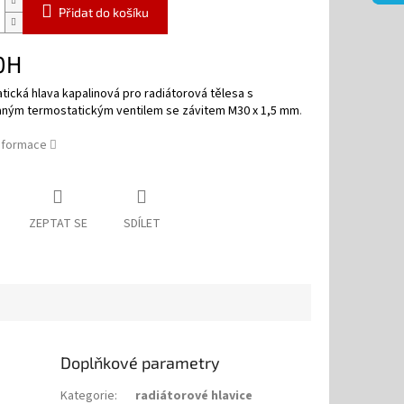
Přidat do košíku
0H
ická hlava kapalinová pro radiátorová tělesa s
aným termostatickým ventilem se závitem M30 x 1,5 mm
.
informace
ZEPTAT SE
SDÍLET
Doplňkové parametry
Kategorie
:
radiátorové hlavice