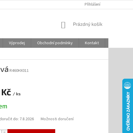
Přihlášení
NÁKUPNÍ
Prázdný košík
KOŠÍK
Výprodej
Obchodní podmínky
Kontakt
Odstoupení
ová
R460HX011
 Kč
/ ks
dem
oručit do:
7.8.2026
Možnosti doručení