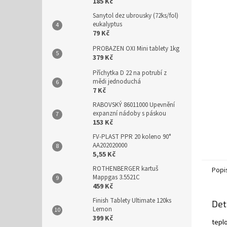
n
185 Kč
e
Sanytol dez ubrousky (72ks/fol)
l
eukalyptus
79 Kč
PROBAZEN OXI Mini tablety 1kg
379 Kč
Příchytka D 22 na potrubí z
mědi jednoduchá
7 Kč
RABOVSKÝ 86011000 Upevnění
expanzní nádoby s páskou
153 Kč
FV-PLAST PPR 20 koleno 90°
AA202020000
5,55 Kč
ROTHENBERGER kartuš
Popi
Mappgas 3.5521C
459 Kč
Finish Tablety Ultimate 120ks
Det
Lemon
399 Kč
teplo