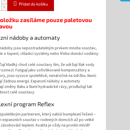
Přidat do košíku
položku zasíláme pouze paletovou
avou
zní nádoby a automaty
 nádoby jsou nepostradatelným prvkem mnoha soustav,
jde o topení, chladicí systémy nebo třeba domácí vodárny.
jí hladký chod celé soustavy tím, že udržují tlak vody
rozmezí. Fungují jako sofistikované kompenzátory a
ry, jsou vysoce spolehlivé, nenáročné na údržbu. Navíc
í žádnou energii. Expanzní nádoby a automaty
jí změny tlaku a tlumí hydraulické rázy, prodlužují tak
tnost celé soustavy.
exní program Reflex
 spolehlivým partnerem, který nabízí komplexní řešení –
h expanzních soustav v rodinných domcích až po velké
zásobování teplem. Kvalita je vždy na prvním místě!