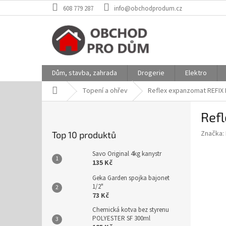
Přejít
608 779 287
info@obchodprodum.cz
na
obsah
Dům, stavba, zahrada
Drogerie
Elektro
Domů
Topení a ohřev
Reflex expanzomat REFIX
P
Ref
o
s
Značka:
Top 10 produktů
t
r
Savo Original 4kg kanystr
a
135 Kč
n
Geka Garden spojka bajonet
n
1/2"
í
73 Kč
p
Chemická kotva bez styrenu
a
POLYESTER SF 300ml