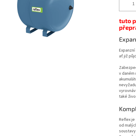
tuto 
přepr
Expan
Expanzní
ať již pů
Zabezpeču
v daném 
akumuláto
nevyžaduj
vyrovnáva
také živo
Kompl
Reflex je
od malýc
soustavy 