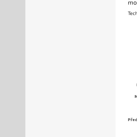
mod
Tec
M
Před