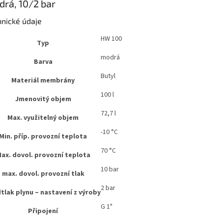
rá, 10/2 bar
hnické údaje
HW 100
Typ
modrá
Barva
Butyl
Materiál membrány
100 l
Jmenovitý objem
72,7 l
Max. využitelný objem
-10 °C
Min. příp. provozní teplota
70 °C
ax. dovol. provozní teplota
10 bar
max. dovol. provozní tlak
2 bar
tlak plynu – nastavení z výroby
G 1"
Připojení