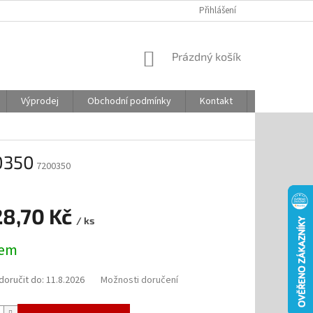
Přihlášení
NÁKUPNÍ
Prázdný košík
KOŠÍK
Výprodej
Obchodní podmínky
Kontakt
Odstoupení
0350
7200350
28,70 Kč
/ ks
dem
oručit do:
11.8.2026
Možnosti doručení