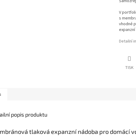
Samozřej
V portfol
s membrá
vhodné p
expanzní
Detailní 
TISK
s
ailní popis produktu
mbránová tlaková expanzní nádoba pro domácí v