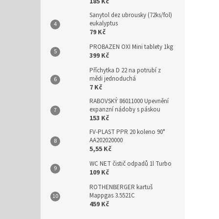
n
185 Kč
e
Sanytol dez ubrousky (72ks/fol)
l
eukalyptus
79 Kč
PROBAZEN OXI Mini tablety 1kg
399 Kč
Příchytka D 22 na potrubí z
mědi jednoduchá
7 Kč
RABOVSKÝ 86011000 Upevnění
expanzní nádoby s páskou
153 Kč
FV-PLAST PPR 20 koleno 90°
AA202020000
5,55 Kč
WC NET čistič odpadů 1l Turbo
109 Kč
ROTHENBERGER kartuš
Mappgas 3.5521C
459 Kč