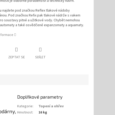
mostí je odborné poradenství a technický návrh.
iu najdete pod značkou Reflex tlakové nádoby
nou. Pod značkou Refix pak tlakové nádrže s vakem
ro soustavy pitné a užitkové vody. Chybět nemohou
 automaty a také osvědčené expanzomaty a aquamaty.
informace
ZEPTAT SE
SDÍLET
Doplňkové parametry
Kategorie
:
Topení a ohřev
odárny,
Hmotnost
:
16 kg