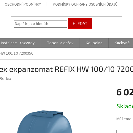
OBCHODNÍ PODMÍNKY
PODMÍNKY OCHRANY OSOBNÍCH ÚDAJŮ
HLEDAT
Instalace - rozvody
Topení a ohřev
Koupelna
Kuchyně
 HW 100/10 7200350
lex expanzomat REFIX HW 100/10 720
Reflex
6 0
Měrná
Skla
cena:
Můžeme d