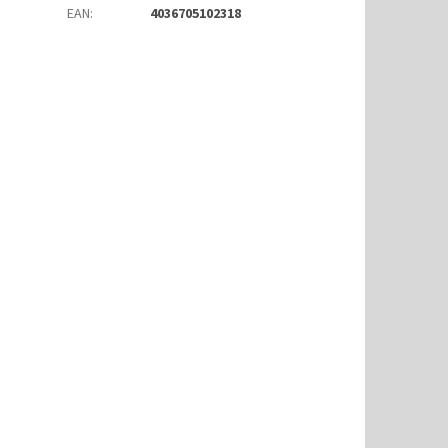
EAN
:
4036705102318