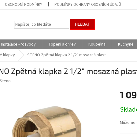
OBCHODNÍ PODMÍNKY
PODMÍNKY OCHRANY OSOBNÍCH ÚDAJŮ
HLEDAT
Instalace - rozvody
Topení a ohřev
Koupelna
Kuchyně
é klapky
STENO Zpětná klapka 2 1/2" mosazná plast
NO Zpětná klapka 2 1/2" mosazná plas
Steno
1 0
Měrná
Skla
cena:
Můžeme d