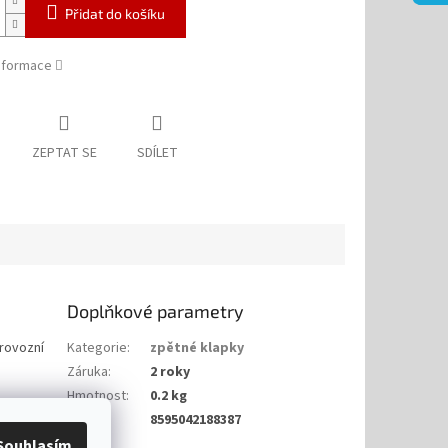
Přidat do košíku
informace
ZEPTAT SE
SDÍLET
Doplňkové parametry
provozní
Kategorie
:
zpětné klapky
Záruka
:
2 roky
Hmotnost
:
0.2 kg
EAN
:
8595042188387
Souhlasím