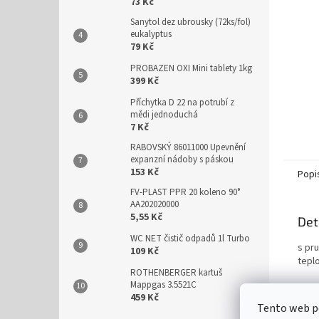
n
73 Kč
e
Sanytol dez ubrousky (72ks/fol)
l
eukalyptus
79 Kč
PROBAZEN OXI Mini tablety 1kg
399 Kč
Příchytka D 22 na potrubí z
mědi jednoduchá
7 Kč
RABOVSKÝ 86011000 Upevnění
expanzní nádoby s páskou
153 Kč
Popi
FV-PLAST PPR 20 koleno 90°
AA202020000
5,55 Kč
Det
WC NET čistič odpadů 1l Turbo
s pru
109 Kč
tepl
ROTHENBERGER kartuš
Mappgas 3.5521C
459 Kč
Tento web po