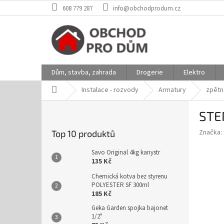
Přejít
608 779 287
info@obchodprodum.cz
na
obsah
Dům, stavba, zahrada
Drogerie
Elektro
Domů
Instalace - rozvody
Armatury
zpětn
P
STE
o
s
Značka:
Top 10 produktů
t
r
Savo Original 4kg kanystr
a
135 Kč
n
Chemická kotva bez styrenu
n
POLYESTER SF 300ml
í
185 Kč
p
Geka Garden spojka bajonet
a
1/2"