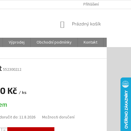
Přihlášení
NÁKUPNÍ
Prázdný košík
KOŠÍK
Výprodej
Obchodní podmínky
Kontakt
Odstoupení
t
552300212
90 Kč
/ ks
dem
oručit do:
11.8.2026
Možnosti doručení