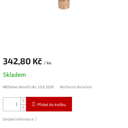
342,80 Kč
/ ks
Měrná
Skladem
cena:
Můžeme doručit do:
10.8.2026
Možnosti doručení
Přidat do košíku
Detailní informace