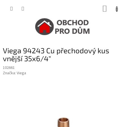
Přejít
NÁKUP
na
obsah
KOŠÍK
Viega 94243 Cu přechodový kus
vnější 35x6/4"
102661
Značka:
Viega