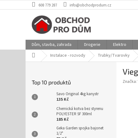
Přejít
608 779 287
info@obchodprodum.cz
na
obsah
Dům, stavba, zahrada
Drogerie
Elektro
Domů
Instalace - rozvody
Trubky/Tvarovky
P
Vieg
o
s
Značka:
Top 10 produktů
t
r
Savo Original 4kg kanystr
a
135 Kč
n
Chemická kotva bez styrenu
n
POLYESTER SF 300ml
í
185 Kč
p
Geka Garden spojka bajonet
a
1/2"