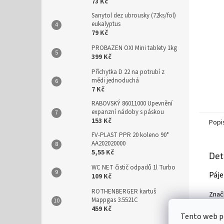
n
73 Kč
e
Sanytol dez ubrousky (72ks/fol)
l
eukalyptus
79 Kč
PROBAZEN OXI Mini tablety 1kg
399 Kč
Příchytka D 22 na potrubí z
mědi jednoduchá
7 Kč
RABOVSKÝ 86011000 Upevnění
expanzní nádoby s páskou
153 Kč
Popi
FV-PLAST PPR 20 koleno 90°
AA202020000
5,55 Kč
Det
WC NET čistič odpadů 1l Turbo
Páje
109 Kč
ROTHENBERGER kartuš
Značk
Mappgas 3.5521C
459 Kč
Tento web po