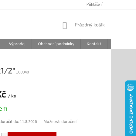
Přihlášení
NÁKUPNÍ
Prázdný košík
KOŠÍK
Výprodej
Obchodní podmínky
Kontakt
Odstoupení
x1/2"
100940
Kč
/ ks
dem
oručit do:
11.8.2026
Možnosti doručení