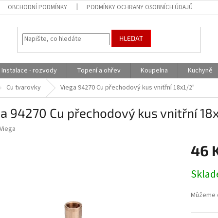
OBCHODNÍ PODMÍNKY
PODMÍNKY OCHRANY OSOBNÍCH ÚDAJŮ
HLEDAT
Instalace - rozvody
Topení a ohřev
Koupelna
Kuchyně
Cu tvarovky
Viega 94270 Cu přechodový kus vnitřní 18x1/2"
a 94270 Cu přechodový kus vnitřní 18
Viega
46 
Měrná
Skla
cena:
Můžeme d