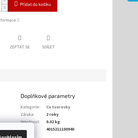
Přidat do košíku
informace
ZEPTAT SE
SDÍLET
Doplňkové parametry
Kategorie
:
Cu tvarovky
Záruka
:
2 roky
Hmotnost
:
0.02 kg
EAN
:
4015211100940
Souhlasím