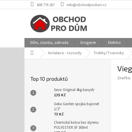
Přejít
608 779 287
info@obchodprodum.cz
na
obsah
Dům, stavba, zahrada
Drogerie
Elektro
Domů
Instalace - rozvody
Trubky/Tvarovky
P
Vieg
o
s
Značka:
Top 10 produktů
t
r
Savo Original 4kg kanystr
a
135 Kč
n
Geka Garden spojka bajonet
n
1/2"
í
73 Kč
p
Chemická kotva bez styrenu
a
POLYESTER SF 300ml