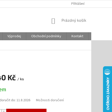
Přihlášení
NÁKUPNÍ
Prázdný košík
KOŠÍK
Výprodej
Obchodní podmínky
Kontakt
Odstoupení
40 Kč
/ ks
dem
oručit do:
11.8.2026
Možnosti doručení