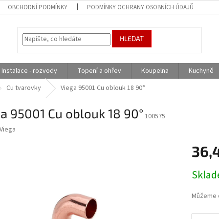
OBCHODNÍ PODMÍNKY
PODMÍNKY OCHRANY OSOBNÍCH ÚDAJŮ
HLEDAT
Instalace - rozvody
Topení a ohřev
Koupelna
Kuchyně
Cu tvarovky
Viega 95001 Cu oblouk 18 90°
a 95001 Cu oblouk 18 90°
100575
Viega
36,
Měrná
Skla
cena:
Můžeme d