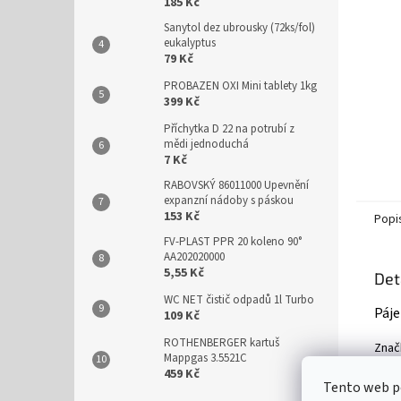
n
185 Kč
e
Sanytol dez ubrousky (72ks/fol)
l
eukalyptus
79 Kč
PROBAZEN OXI Mini tablety 1kg
399 Kč
Příchytka D 22 na potrubí z
mědi jednoduchá
7 Kč
RABOVSKÝ 86011000 Upevnění
expanzní nádoby s páskou
153 Kč
Popi
FV-PLAST PPR 20 koleno 90°
AA202020000
5,55 Kč
Det
WC NET čistič odpadů 1l Turbo
Páje
109 Kč
ROTHENBERGER kartuš
Značk
Mappgas 3.5521C
459 Kč
Tento web po