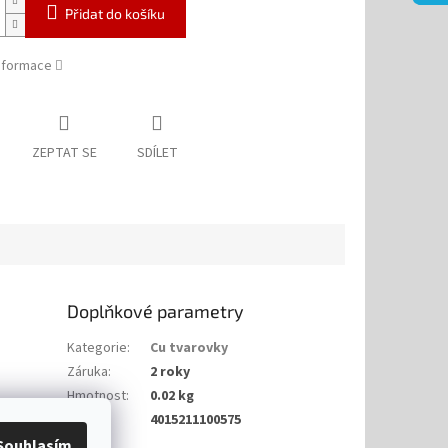
Přidat do košíku
informace
ZEPTAT SE
SDÍLET
Doplňkové parametry
Kategorie
:
Cu tvarovky
Záruka
:
2 roky
Hmotnost
:
0.02 kg
EAN
:
4015211100575
Souhlasím