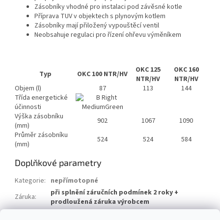
Zásobníky vhodné pro instalaci pod závěsné kotle
Příprava TUV v objektech s plynovým kotlem
Zásobníky mají přiložený vypouštěcí ventil
Neobsahuje regulaci pro řízení ohřevu výměníkem
OKC 125
OKC 160
Typ
OKC 100 NTR/HV
NTR/HV
NTR/HV
Objem (l)
87
113
144
Třída energetické
účinnosti
Výška zásobníku
902
1067
1090
(mm)
Průměr zásobníku
524
524
584
(mm)
Doplňkové parametry
Kategorie
:
nepřímotopné
při splnění záručních podmínek 2 roky +
Záruka
:
prodloužená záruka výrobcem
Hmotnost
:
69 kg