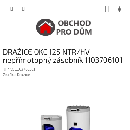
Přejít
NÁKUP
na
obsah
KOŠÍK
DRAŽICE OKC 125 NTR/HV
nepřímotopný zásobník 1103706101
RP4KC 1103706101
Značka:
Dražice