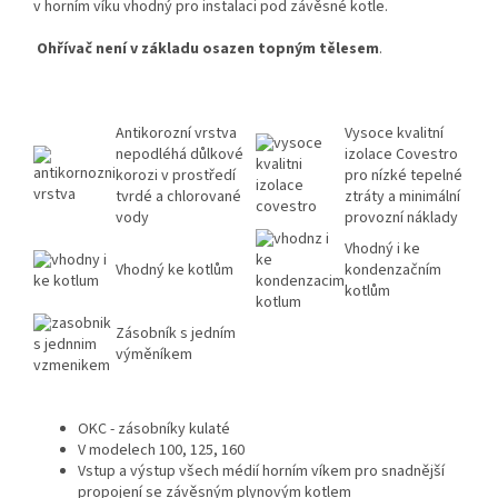
v horním víku vhodný pro instalaci pod závěsné kotle.
Ohřívač není v základu osazen topným tělesem
.
Antikorozní vrstva
Vysoce kvalitní
nepodléhá důlkové
izolace Covestro
korozi v prostředí
pro nízké tepelné
tvrdé a chlorované
ztráty a minimální
vody
provozní náklady
Vhodný i ke
Vhodný ke kotlům
kondenzačním
kotlům
Zásobník s jedním
výměníkem
OKC - zásobníky kulaté
V modelech 100, 125, 160
Vstup a výstup všech médií horním víkem pro snadnější
propojení se závěsným plynovým kotlem