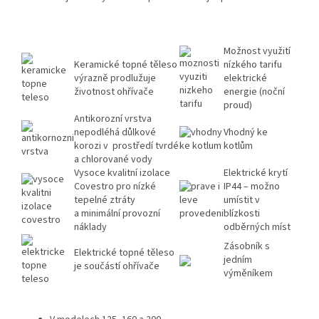
Možnost využití
Keramické topné těleso
nízkého tarifu
výrazně prodlužuje
elektrické
životnost ohřívače
energie (noční
proud)
Antikorozní vrstva
nepodléhá důlkové
Vhodný ke
korozi v prostředí tvrdé
kotlům
a chlorované vody
Vysoce kvalitní izolace
Elektrické krytí
Covestro pro nízké
IP44 – možno
tepelné ztráty
umístit v
a minimální provozní
blízkosti
náklady
odběrných míst
Zásobník s
Elektrické topné těleso
jedním
je součástí ohřívače
výměníkem