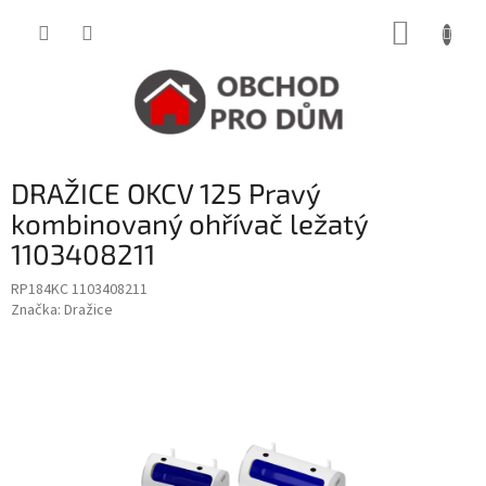
Přejít
NÁKUP
na
obsah
KOŠÍK
DRAŽICE OKCV 125 Pravý
kombinovaný ohřívač ležatý
1103408211
RP184KC 1103408211
Značka:
Dražice