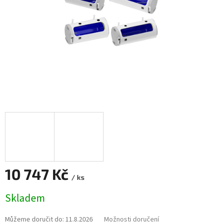
10 747 Kč
/ ks
Měrná
Skladem
cena:
Můžeme doručit do:
11.8.2026
Možnosti doručení