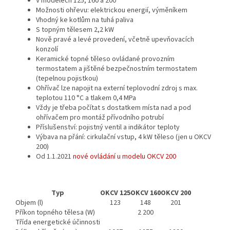
V modelech 125, 160 a 200
Možnosti ohřevu: elektrickou energií, výměníkem
Vhodný ke kotlům na tuhá paliva
S topným tělesem 2,2 kW
Nově pravé a levé provedení, včetně upevňovacích
konzolí
Keramické topné těleso ovládané provozním
termostatem a jištěné bezpečnostním termostatem
(tepelnou pojistkou)
Ohřívač lze napojit na externí teplovodní zdroj s max.
teplotou 110 °C a tlakem 0,4 MPa
Vždy je třeba počítat s dostatkem místa nad a pod
ohřívačem pro montáž přívodního potrubí
Příslušenství: pojistný ventil a indikátor teploty
Výbava na přání: cirkulační vstup, 4 kW těleso (jen u OKCV
200)
Od 1.1.2021
nové ovládání u modelu OKCV 200
Typ
OKCV 125
OKCV 160
OKCV 200
Objem (l)
123
148
201
Příkon topného tělesa (W)
2 200
Třída energetické účinnosti