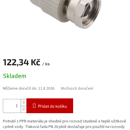
122,34 Kč
/ ks
Měrná
Skladem
cena:
Můžeme doručit do:
11.8.2026
Možnosti doručení
Přidat do košíku
Potrubí z PPR materiálu je vhodné pro rozvod studené a teplé užitkové
i pitné vody. Tlaková řada PN 20 plně dostačuje pro použití na rozvody