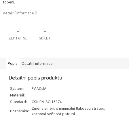
topení.
Detailní informace
ZEPTAT SE
SDÍLET
Popis
Ostatní informace
Detailní popis produktu
Systém:
FV AQUA
Materiál:
Standard:
ČSN EN ISO 15874
Změna směru s minimální tlakovou ztrátou,
Poznámka:
zachová světlost potrubí.