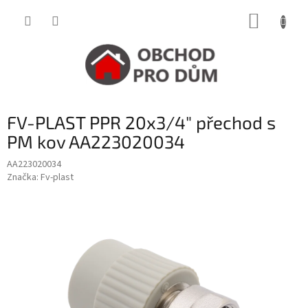
Přejít
NÁKUP
na
obsah
KOŠÍK
FV-PLAST PPR 20x3/4" přechod s
PM kov AA223020034
AA223020034
Značka:
Fv-plast